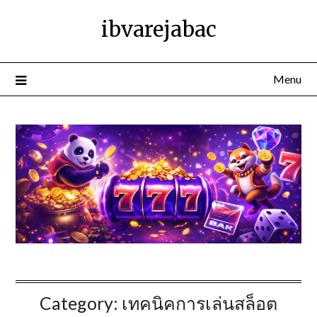
Skip
ibvarejabac
to
content
Menu
Category:
เทคนิคการเล่นสล็อต