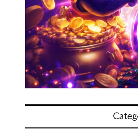
Categ