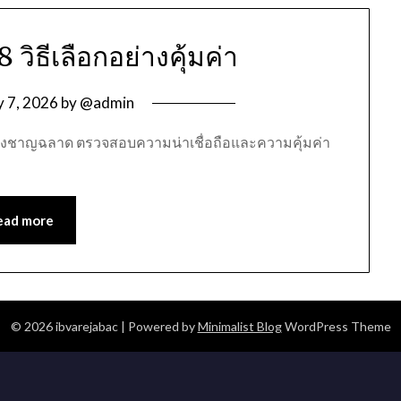
ิธีเลือกอย่างคุ้มค่า
y 7, 2026
by
@admin
างชาญฉลาด ตรวจสอบความน่าเชื่อถือและความคุ้มค่า
ead more
© 2026 ibvarejabac
| Powered by
Minimalist Blog
WordPress Theme