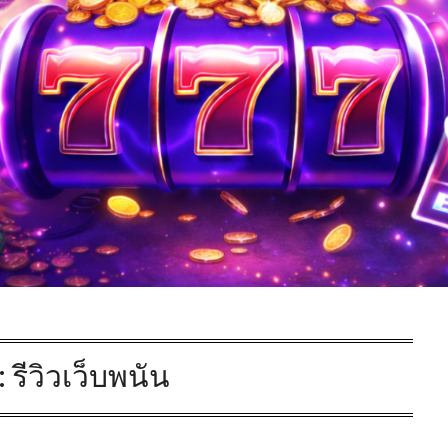
:
รีวิวเว็บพนัน