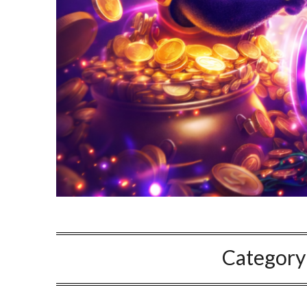
Category