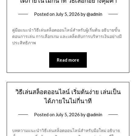
ได้ภายในไม่กี่นาที วิธีเลือกอย่างคุ้มค่า
Posted on
July 5, 2026
by
@admin
คู่มือแนะนำวิธีเล่นสล็อตออนไลน์สำหรับผู้เริ่มต้น อธิบายขั้น
ตอนการเล่น การเลือกเกม และเคล็ดลับการบริหารเงินอย่างมี
ประสิทธิภาพ
Read more
วิธีเล่นสล็อตออนไลน์ เริ่มต้นง่าย เล่นเป็น
ได้ภายในไม่กี่นาที
Posted on
July 5, 2026
by
@admin
บทความแนะนำวิธีเล่นสล็อตออนไลน์สำหรับมือใหม่ อธิบาย