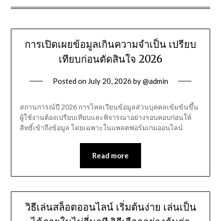
การเปิดเผยข้อมูลเกินความจำเป็น เปรียบ
เทียบก่อนตัดสินใจ 2026
Posted on
July 20, 2026
by
@admin
สถานการณ์ปี 2026 การไหลเวียนข้อมูลส่วนบุคคลเข้มข้นขึ้น
ผู้ใช้งานต้องเปรียบเทียบและพิจารณาอย่างรอบคอบก่อนให้
สิทธิ์เข้าถึงข้อมูล โดยเฉพาะในแพลตฟอร์มเกมออนไลน์
Read more
วิธีเล่นสล็อตออนไลน์ เริ่มต้นง่าย เล่นเป็น