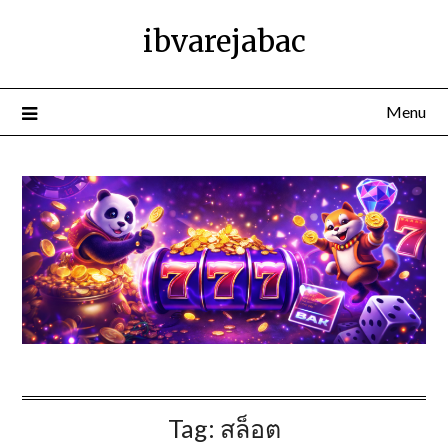
Skip
ibvarejabac
to
content
Menu
Tag:
สล็อต