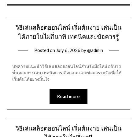
วิธีเล่นสล็อตออนไลน์ เริ่มต้นง่าย เล่นเป็น
ได้ภายในไม่กี่นาที เทคนิคและข้อควรรู้
Posted on
July 6, 2026
by
@admin
บทความแนะนำวิธีเล่นสล็อตออนไลน์สำหรับมือใหม่ อธิบาย
ขั้นตอนการเล่น เทคนิคการเลือกเกม และข้อควรระวังเพื่อให้
เริ่มต้นได้อย่างมั่นใจ
Read more
วิธีเล่นสล็อตออนไลน์ เริ่มต้นง่าย เล่นเป็น