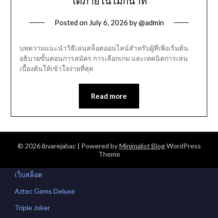
ได้ภายในไม่กี่นาที
Posted on
July 6, 2026
by
@admin
บทความแนะนำวิธีเล่นสล็อตออนไลน์สำหรับผู้ที่เพิ่งเริ่มต้น
อธิบายขั้นตอนการสมัคร การเลือกเกม และเทคนิคการเล่น
เบื้องต้นให้เข้าใจง่ายที่สุด
Read more
© 2026 ibvarejabac
| Powered by
Minimalist Blog
WordPress
Theme
เว็บสล็อต
Aztec Gems Deluxe
Triple Joker